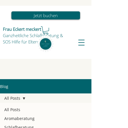
Jetzt buchen
Frau Eckert meckert
Ganzheitliche Schlafberatung
&
SOS Hilfe für Eltern & Kind
Blog
All Posts
All Posts
Aromaberatung
Schlafberatung