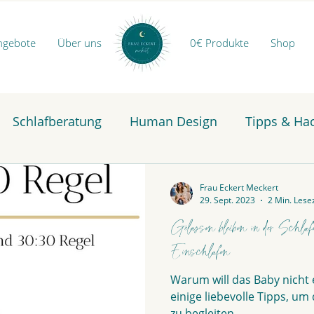
ngebote
Über uns
0€ Produkte
Shop
Schlafberatung
Human Design
Tipps & Ha
Frau Eckert Meckert
29. Sept. 2023
2 Min. Lese
Gelassen bleiben in der Schlafe
Einschlafen
Warum will das Baby nicht 
einige liebevolle Tipps, u
zu begleiten...