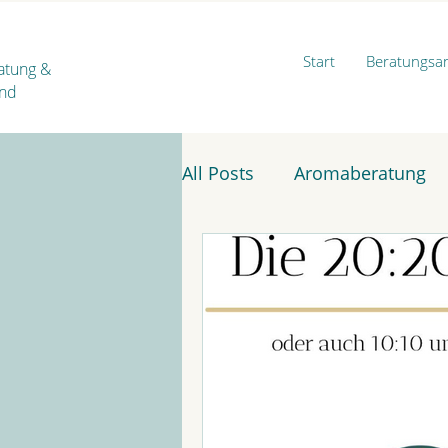
Start
Beratungsa
ratung
&
ind
All Posts
Aromaberatung