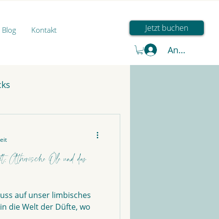
Jetzt buchen
Blog
Kontakt
Anmelden
cks
eit
ft: Ätherische Öle und das
luss auf unser limbisches
in die Welt der Düfte, wo