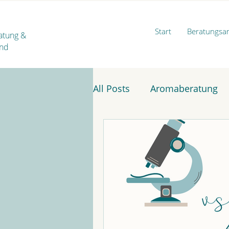
Start
Beratungsa
ratung
&
ind
All Posts
Aromaberatung