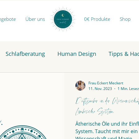
ngebote
Über uns
0€ Produkte
Shop
Schlafberatung
Human Design
Tipps & Ha
Frau Eckert Meckert
11. Nov. 2023
1 Min. Lesez
Duftzauber in der Wissenscha
Limbische System
Ätherische Öle und ihr Einf
System. Taucht mit mir ein 
Wissenschaft und Magie...