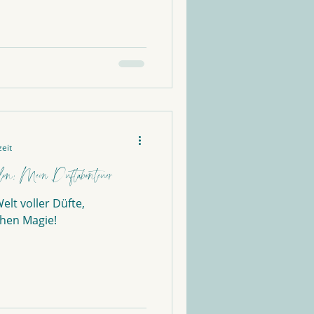
zeit
en: Mein Duftabenteuer
elt voller Düfte,
hen Magie!