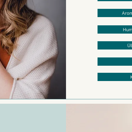
Arom
Hum
Üb