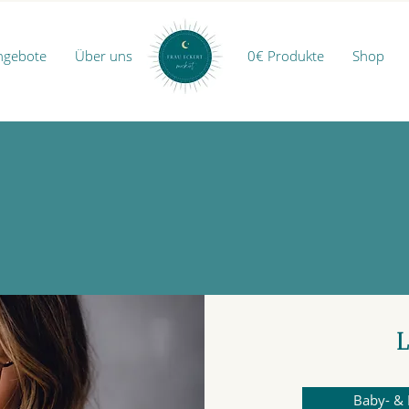
ngebote
Über uns
0€ Produkte
Shop
L
Baby- & 