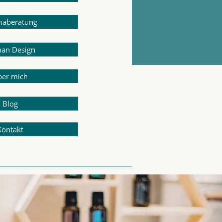
aberatung
an Design
er mich
Blog
Kontakt