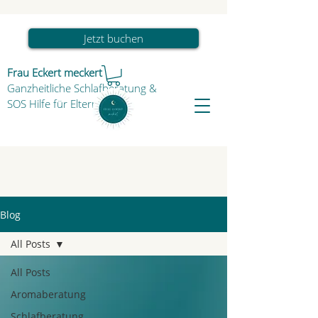
Jetzt buchen
Frau Eckert meckert
Ganzheitliche Schlafberatung
&
SOS Hilfe für Eltern & Kind
Blog
All Posts
All Posts
Aromaberatung
Schlafberatung