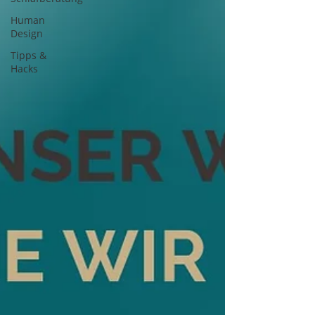
Human
Design
Tipps &
Hacks