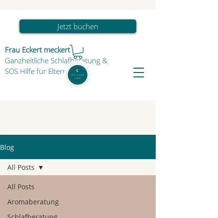
Jetzt buchen
Frau Eckert meckert
Ganzheitliche Schlafberatung
&
SOS Hilfe für Eltern & Kind
Blog
All Posts
All Posts
Aromaberatung
Schlafberatung