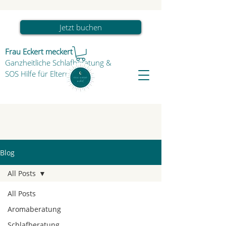
Jetzt buchen
Frau Eckert meckert
Ganzheitliche Schlafberatung
&
SOS Hilfe für Eltern & Kind
Blog
All Posts
All Posts
Aromaberatung
Schlafberatung