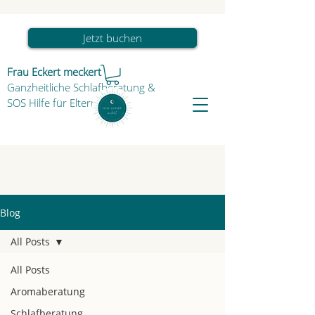
Jetzt buchen
Frau Eckert meckert
Ganzheitliche Schlafberatung
&
SOS Hilfe für Eltern & Kind
Blog
All Posts
All Posts
Aromaberatung
Schlafberatung