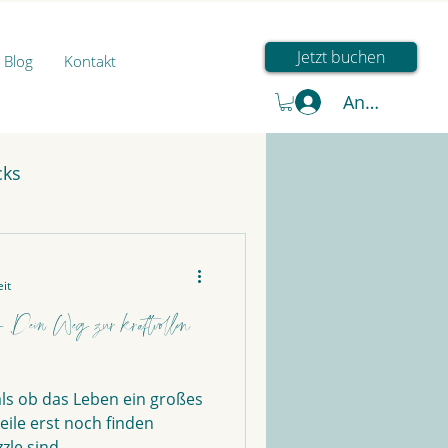
Jetzt buchen
Blog
Kontakt
Anmelden
cks
it
 Dein Weg zur kraftvollen
ls ob das Leben ein großes
Teile erst noch finden
le sind...