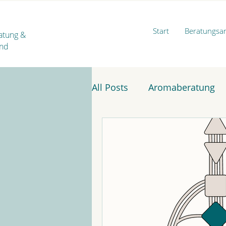
Start
Beratungsa
ratung
&
ind
All Posts
Aromaberatung