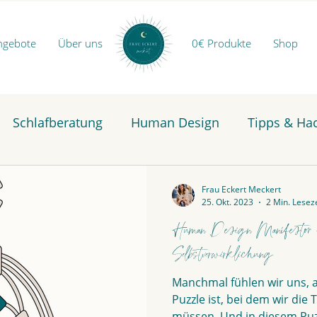
ngebote
Über uns
0€ Produkte
Shop
Schlafberatung
Human Design
Tipps & Ha
Frau Eckert Meckert
25. Okt. 2023
2 Min. Leseze
Human Design Manifestor -
Selbstverwirklichung
Manchmal fühlen wir uns, a
Puzzle ist, bei dem wir die 
müssen. Und in diesem Puzz