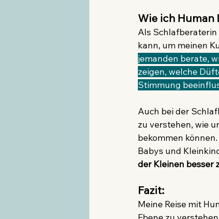
Wie ich Human D
Als Schlafberaterin
kann, um meinen Kun
jemanden berate, w
zeigen, welche Düft
Stimmung beeinflu
Auch bei der Schlaf
zu verstehen, wie u
bekommen können. U
Babys und Kleinkind
der Kleinen besser 
Fazit:
Meine Reise mit Hum
Ebene zu verstehen.