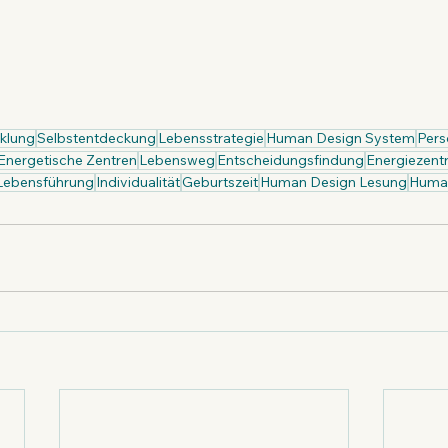
cklung
Selbstentdeckung
Lebensstrategie
Human Design System
Pers
Energetische Zentren
Lebensweg
Entscheidungsfindung
Energiezent
Lebensführung
Individualität
Geburtszeit
Human Design Lesung
Human