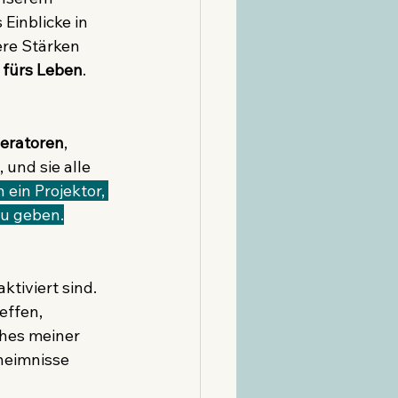
Einblicke in 
ere Stärken 
 fürs Leben
.
eratoren
, 
und sie alle 
n ein Projektor, 
zu geben.
tiviert sind. 
effen, 
hes meiner 
eheimnisse 