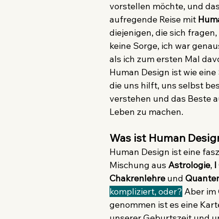
vorstellen möchte, und das
aufregende Reise mit 
Huma
diejenigen, die sich fragen, 
keine Sorge, ich war genau
als ich zum ersten Mal davo
Human Design ist wie eine 
die uns hilft, uns selbst be
verstehen und das Beste 
Leben zu machen. 
Was ist Human Desig
Human Design ist eine fasz
Mischung aus 
Astrologie
, 
I
Chakrenlehre 
und 
Quante
kompliziert, oder?
 Aber im
genommen ist es eine Karte
unserer Geburtszeit und 