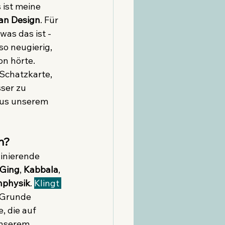
 ist meine 
n Design
. Für 
was das ist - 
so neugierig, 
n hörte. 
Schatzkarte, 
sser zu 
aus unserem 
n?
inierende 
 Ging
, 
Kabbala
, 
nphysik
. 
Klingt 
 Grunde 
, die auf 
unserem 