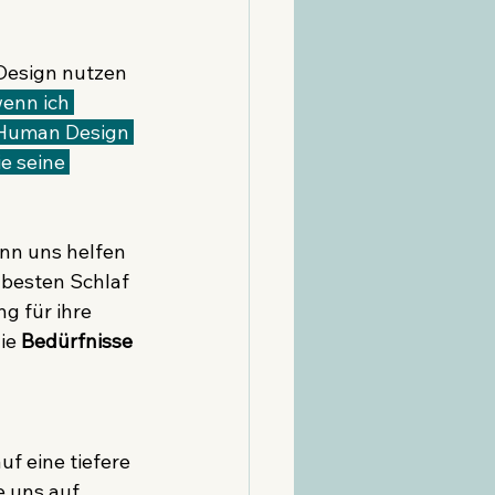
Design nutzen 
enn ich 
 Human Design 
e seine 
nn uns helfen 
 besten Schlaf 
 für ihre 
ie 
Bedürfnisse 
f eine tiefere 
e uns auf 