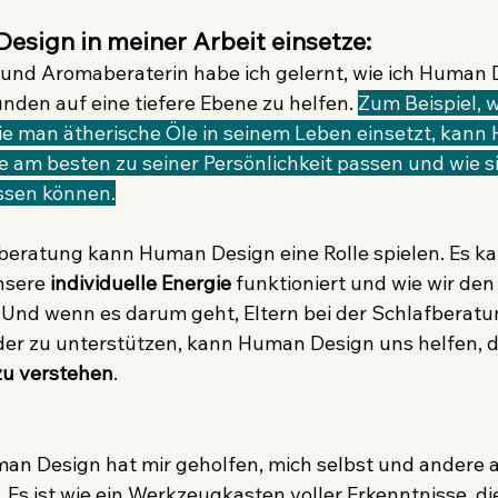
esign in meiner Arbeit einsetze:
 und Aromaberaterin habe ich gelernt, wie ich Human 
den auf eine tiefere Ebene zu helfen. 
Zum Beispiel, w
ie man ätherische Öle in seinem Leben einsetzt, kann
e am besten zu seiner Persönlichkeit passen und wie si
ssen können.
beratung kann Human Design eine Rolle spielen. Es ka
nsere 
individuelle Energie
 funktioniert und wie wir den
nd wenn es darum geht, Eltern bei der Schlafberatung
er zu unterstützen, kann Human Design uns helfen, d
zu verstehen
.
an Design hat mir geholfen, mich selbst und andere au
 Es ist wie ein Werkzeugkasten voller Erkenntnisse, di