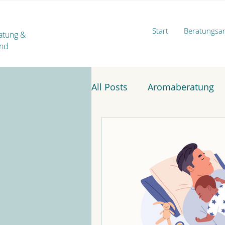
Start
Beratungsa
ratung
&
ind
All Posts
Aromaberatung