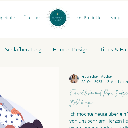
ngebote
Über uns
0€ Produkte
Shop
Schlafberatung
Human Design
Tipps & Ha
Frau Eckert Meckert
25. Okt. 2023
3 Min. Leseze
Einschlafen mit Papa: Babys u
Bett bringen
Ich möchte heute über ein
von uns sehr am Herzen lie
wenn jemand anders als die 