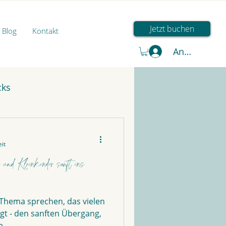
Jetzt buchen
Blog
Kontakt
Anmelden
cks
it
nd Kleinkinder sanft ins
 Thema sprechen, das vielen
gt - den sanften Übergang,
...