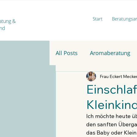
Start
Beratungsa
ratung
&
ind
All Posts
Aromaberatung
Frau Eckert Mecke
Einschla
Kleinkind
Ich möchte heute üb
den sanften Übergan
das Baby oder Kleink