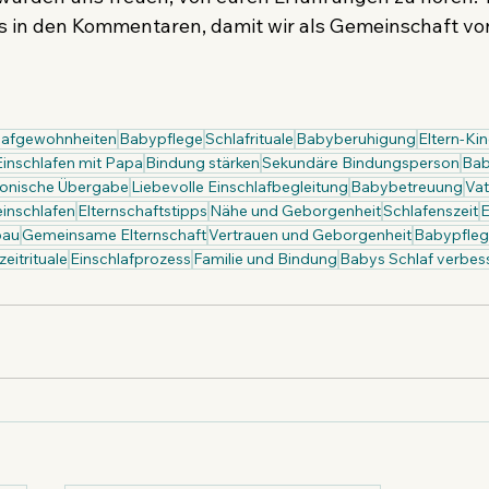
 in den Kommentaren, damit wir als Gemeinschaft vo
lafgewohnheiten
Babypflege
Schlafrituale
Babyberuhigung
Eltern-Ki
Einschlafen mit Papa
Bindung stärken
Sekundäre Bindungsperson
Bab
onische Übergabe
Liebevolle Einschlafbegleitung
Babybetreuung
Vat
inschlafen
Elternschaftstipps
Nähe und Geborgenheit
Schlafenszeit
E
bau
Gemeinsame Elternschaft
Vertrauen und Geborgenheit
Babypfleg
eitrituale
Einschlafprozess
Familie und Bindung
Babys Schlaf verbes