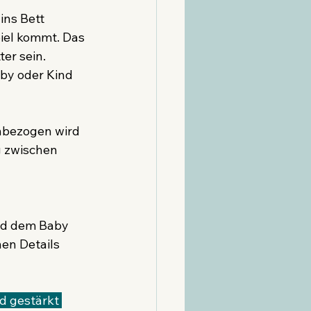
ns Bett 
iel kommt. Das 
er sein. 
aby oder Kind 
nbezogen wird 
g zwischen 
nd dem Baby 
en Details 