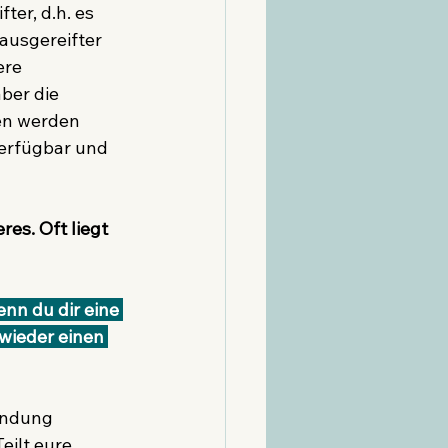
er, d.h. es 
ausgereifter 
ere 
ber die 
en werden 
erfügbar und 
es. Oft liegt 
wieder einen 
indung 
ilt eure 