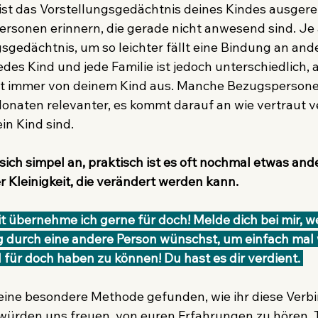
ist das Vorstellungsgedächtnis deines Kindes ausgereift
ersonen erinnern, die gerade nicht anwesend sind. Je 
gsgedächtnis, um so leichter fällt eine Bindung an and
es Kind und jede Familie ist jedoch unterschiedlich, a
t immer von deinem Kind aus. Manche Bezugsperson
onaten relevanter, es kommt darauf an wie vertraut v
ein Kind sind. 
sich simpel an, praktisch ist es oft nochmal etwas ander
r Kleinigkeit, die verändert werden kann.
g durch eine andere Person wünschst, um einfach mal 
ür doch haben zu können! Du hast es dir verdient. 
e eine besondere Methode gefunden, wie ihr diese Verb
würden uns freuen, von euren Erfahrungen zu hören. Te