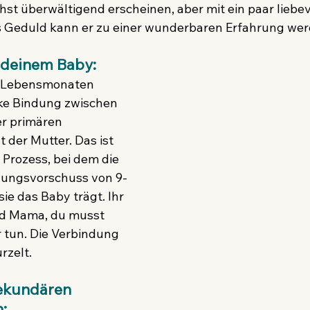
st überwältigend erscheinen, aber mit ein paar liebev
s Geduld kann er zu einer wunderbaren Erfahrung wer
t deinem Baby:
s Lebensmonaten 
rke Bindung zwischen 
r primären 
 der Mutter. Das ist 
 Prozess, bei dem die 
hungsvorschuss von 9-
ie das Baby trägt. Ihr 
und Mama, du musst 
r tun. Die Verbindung 
urzelt.
ekundären 
: