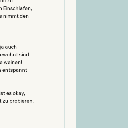
ll zu 
 Einschlafen, 
s nimmt den 
ja auch 
ewohnt sind 
e weinen! 
h entspannt 
st es okay, 
 zu probieren. 