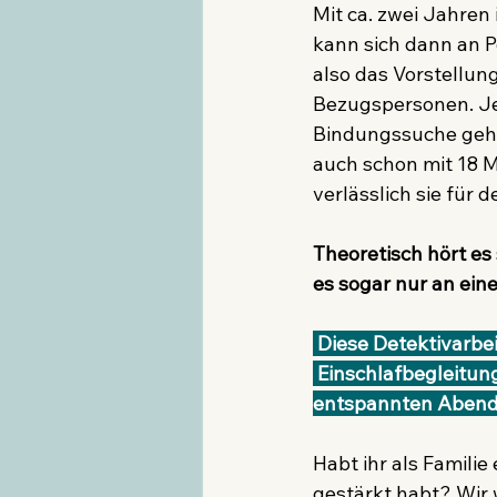
Mit ca. zwei Jahren 
kann sich dann an P
also das Vorstellun
Bezugspersonen. Jed
Bindungssuche geh
auch schon mit 18 M
verlässlich sie für d
Theoretisch hört es 
es sogar nur an eine
 Diese Detektivarbeit übernehme ich gerne für doch! Melde dich bei mir, wenn du dir eine 
 Einschlafbegleitun
entspannten Abend f
Habt ihr als Famili
gestärkt habt? Wir 