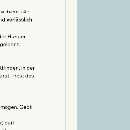
rund um die Uhr, 
nd 
verlässlich 
der Hunger 
gelehnt. 
finden, in der 
rst, Trost des 
ermögen. Gebt 
) darf 