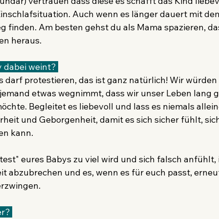
ndär) vertrauen dass diese es schafft das Kind liebevo
Einschlafsituation. Auch wenn es länger dauert mit dem
eg finden. Am besten gehst du als Mama spazieren, da
ten heraus.
 dabei weint? 
s darf protestieren, das ist ganz natürlich! Wir würden 
jemand etwas wegnimmt, dass wir unser Leben lang g
hte. Begleitet es liebevoll und lass es niemals allein
heit und Geborgenheit, damit es sich sicher fühlt, sic
en kann.
st" eures Babys zu viel wird und sich falsch anfühlt, i
it abzubrechen und es, wenn es für euch passt, erneut
erzwingen.
r? 