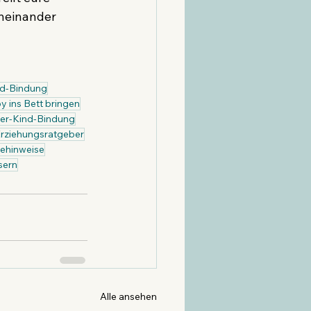
neinander 
nd-Bindung
y ins Bett bringen
er-Kind-Bindung
rziehungsratgeber
ehinweise
sern
Alle ansehen