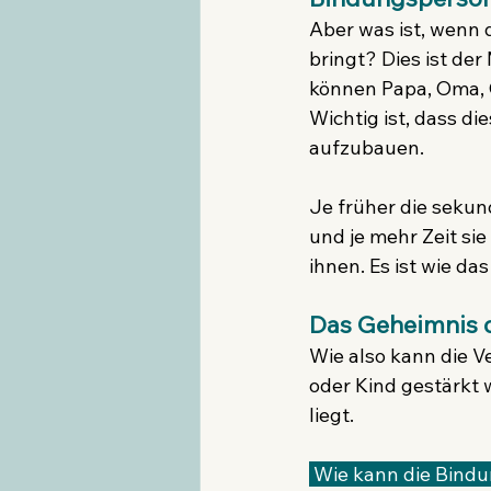
Aber was ist, wenn 
bringt? Dies ist de
können Papa, Oma, O
Wichtig ist, dass d
aufzubauen.
Je früher die sekun
und je mehr Zeit si
ihnen. Es ist wie d
Das Geheimnis d
Wie also kann die 
oder Kind gestärkt w
liegt. 
 Wie kann die Bindung zwischen sekundären Bezugsperson und Baby/Kind gestärkt 