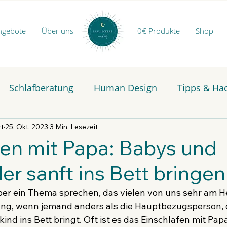
ngebote
Über uns
0€ Produkte
Shop
Schlafberatung
Human Design
Tipps & Ha
rt
25. Okt. 2023
3 Min. Lesezeit
fen mit Papa: Babys und
er sanft ins Bett bringen
er ein Thema sprechen, das vielen von uns sehr am Her
g, wenn jemand anders als die Hauptbezugsperson, of
ind ins Bett bringt. Oft ist es das Einschlafen mit Papa