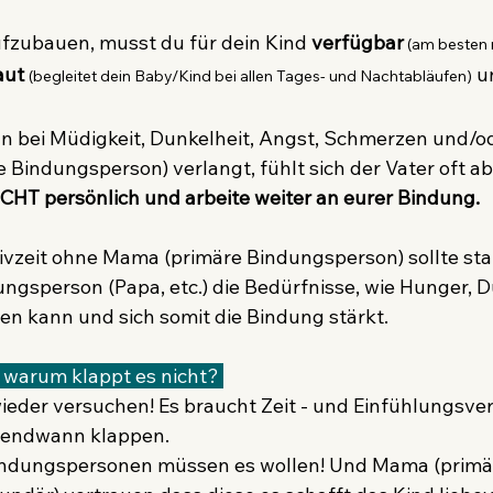
fzubauen, musst du für dein Kind 
verfügbar
(am besten 
aut 
 u
(begleitet dein Baby/Kind bei allen Tages- und Nachtabläufen)
n bei Müdigkeit, Dunkelheit, Angst, Schmerzen und/o
Bindungsperson) verlangt, fühlt sich der Vater oft ab
CHT persönlich und arbeite weiter an eurer Bindung.
sivzeit ohne Mama (primäre Bindungsperson) sollte statt
ngsperson (Papa, etc.) die Bedürfnisse, wie Hunger, Du
en kann und sich somit die Bindung stärkt.
l, warum klappt es nicht? 
wieder versuchen! Es braucht Zeit - und Einfühlungsv
irgendwann klappen.
indungspersonen müssen es wollen! Und Mama (primär