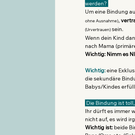
werden? 
Um eine Bindung au
, 
vertr
ohne Ausnahme)
sein.
(Urvertrauen) 
Wenn dein Kind dan
nach Mama (primäre 
Wichtig: Nimm es NI
Wichtig:
 eine Exklu
die sekundäre Bindu
Babys/Kindes erfüll
 Die Bindung ist tol
Ihr dürft es immer 
nicht auf, es wird 
Wichtig ist: 
beide B