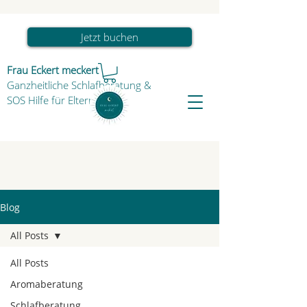
Jetzt buchen
Frau Eckert meckert
Ganzheitliche Schlafberatung
&
SOS Hilfe für Eltern & Kind
Blog
All Posts
All Posts
Aromaberatung
Schlafberatung