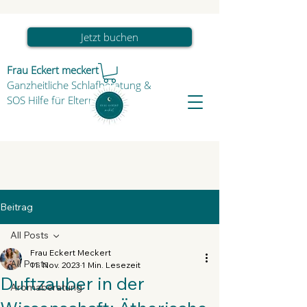
Jetzt buchen
Frau Eckert meckert
Ganzheitliche Schlafberatung
&
SOS Hilfe für Eltern & Kind
Beitrag
All Posts
Frau Eckert Meckert
All Posts
11. Nov. 2023
1 Min. Lesezeit
Duftzauber in der
Aromaberatung