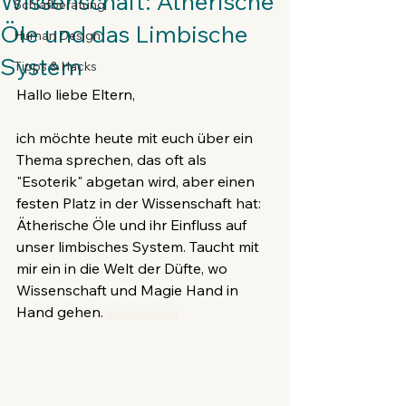
Wissenschaft: Ätherische
Schlafberatung
Öle und das Limbische
Human Design
System
Tipps & Hacks
Hallo liebe Eltern,
ich möchte heute mit euch über ein 
Thema sprechen, das oft als 
"Esoterik" abgetan wird, aber einen 
festen Platz in der Wissenschaft hat: 
Ätherische Öle und ihr Einfluss auf 
unser limbisches System. Taucht mit 
mir ein in die Welt der Düfte, wo 
Wissenschaft und Magie Hand in 
Hand gehen. 
Duftzauber in der Wissenschaft